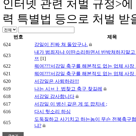
인터넷 관련 처벌 규정>에
력 특별법 등으로 처벌 받
번호
제목
624
강일이 진짜 쳐 돌았구나.
내가 범죄자냐 이딴소리하면서 반박쳐하지말고
623
ㅉ
[1]
622
뭐여???서강일 축구를 해본적도 없는 업체 사장 경
621
뭐여???서강일 축구를 해본적도 없는 업체 사장 경
620
서강일은 사퇴하라!!!
619
나는 시ㅂㅏ 법찾고 축구 찾길레
618
서강일 감사합니다
617
서강일 이 병신 같은 게 또 깝치네 ;
616
다시 헛소리 하심
도둑질하고 사기치고 하는놈이 무슨 전북축구
615
냐?