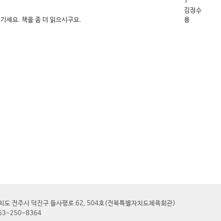
1
김정수
기세요. 책을 좀 더 읽으시구요.
용
별자치도 전주시 덕진구 들사평로 62, 504호(전북특별자치도체육회관)
063-250-8364