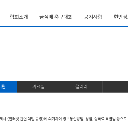
협회소개
금석배 축구대회
공지사항
현안정
시판
자료실
갤러리
게재시 <인터넷 관련 처벌 규정>에 의거하여 정보통신망법, 형법, 성폭력 특별법 등으로