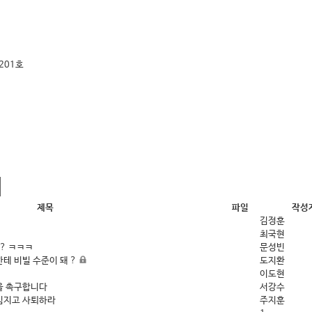
201호
제목
파일
작성
김정훈
최국현
게? ㅋㅋㅋ
문성빈
테 비빌 수준이 돼 ?
도지환
이도현
을 촉구합니다
서강수
임지고 사퇴하라
주지훈