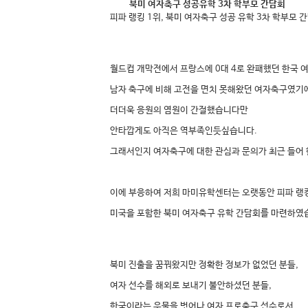
북미 여자축구 성공유학 3차 학부모 간담회
피파 랭킹 1위, 북미 여자축구 성공 유학 3차 학부모 간
월드컵 개막전에서 프랑스에 0대 4로 완패했던 한국
남자 축구에 비해 고전을 면치 못해왔던 여자축구였기
더더욱 응원의 염원이 간절했습니다만
안타깝게도 아직은 역부족인듯싶습니다.
그래서인지 여자축구에 대한 관심과 문의가 최근 들어
이에 부응하여 저희 마미유학센터는 오랫동안 피파 랭
미국을 포함한 북미 여자축구 유학 간담회를 마련하였
북미 진출을 꿈꿔왔지만 정확한 정보가 없었던 분들,
여자 선수를 해외로 보내기 불안하셨던 분들,
한국이라는 우물을 벗어나 여자 프로축구 선수로서