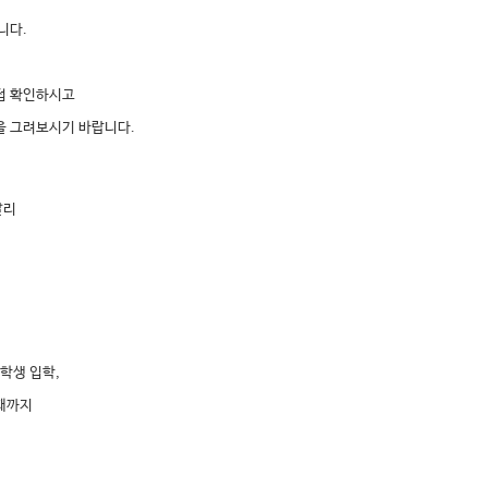
니다.
접 확인하시고
을 그려보시기 바랍니다.
달리
학생 입학,
때까지