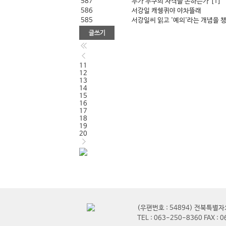
587
누가 누구의 자격을 논하는가
[1]
586
서강일 캐쉥퀴야 야차뜰래
585
서강일씨 읽고 '예의'라는 개념을 챙
11
12
13
14
15
16
17
18
19
20
(우편번호 : 54894) 전북특
TEL : 063-250-8360 FAX : 