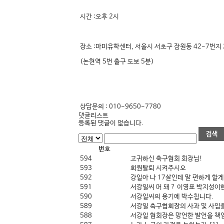
시간 :오후 2시
장소 :마미유학센터, 서울시 서초구 잠원동 42-7번지 
(논현역 5번 출구 도보 5분)
상담문의 : 010-9650-7780
댓글리스트
등록된 댓글이 없습니다.
번호
594
고귀하신 축구협회 회장님!
593
회원탈퇴 시켜주시오
592
강일아 나 17살인데 말 편하게 할
591
서강일씨 머 돼 ? 이영표 박지성이한
590
서강일씨의 용기에 박수칩니다.
589
서강일 축구협회장의 사과 및 사임
588
서강일 협회장은 망언한 발언을 책