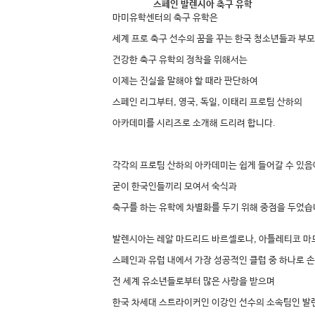
스페인 발렌시아 축구 유학
마미유학센터의 축구 유학은
세계 프로 축구 선수의 꿈을 꾸는 한국 청소년들과 부
건강한 축구 유학의 정착을 위해서는
이제는 진실을 말해야 할 때라 판단하여
스페인 리그부터, 영국, 독일, 이태리 프로팀 산하의
아카데미를 시리즈로 소개해 드리려 합니다.
각각의 프로팀 산하의 아카데미는 쉽게 들어갈 수 있
굳이 한국인들끼리 모여서 숙식과
축구를 하는 유학에 차별화를 두기 위해 중점을 두었습
발렌시아는 레알 마드리드 바르셀로나, 아틀레티코 마
스페인과 유럽 내에서 가장 성공적인 클럽 중 하나로 
전 세계 유소년들로부터 많은 사랑을 받으며
한국 차세대 스트라이커인 이강인 선수의 소속팀인 발