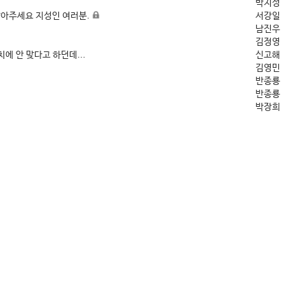
박지성
말아주세요 지성인 여러분.
서강일
남진우
김정영
에 안 맞다고 하던데...
신고해
김영민
반종룡
반종룡
박장희