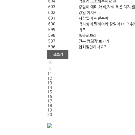
604
악프러 고소해주세요
603
강일이 애미,애비,자식 욕은 하지 
602
강일 아저씨..
601
서강일이 씨발놈아
600
박지성이 말하더라 강일아 너 그 위치
599
퀴즈
598
똑똑히봐라
597
전북 협회장 보거라
596
협회일안하나요?
11
12
13
14
15
16
17
18
19
20