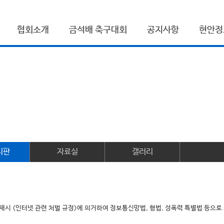
협회소개
금석배 축구대회
공지사항
현안정
시판
자료실
갤러리
게재시 <인터넷 관련 처벌 규정>에 의거하여 정보통신망법, 형법, 성폭력 특별법 등으로