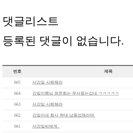
댓글리스트
등록된 댓글이 없습니다.
번호
제목
665
서강일 사퇴해라
664
강일이행님 청문회는 무서웠는갑네 ㅋㅋㅋㅋㅋ
663
서강일 사퇴해라
662
강일이네 회사 현대 납품업체라며.
661
서강일씨에게..