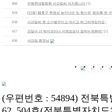
660
전북현대협회짱 서강일씨 지지합니다
[1]
659
[단독] 韓축구 투명성 높인다던 'K-혁신위' 회의록 한 
658
서강일씨 뭔 소신발언이고 자시고 찌그러져있어요;;
657
강일아 넌 박지성이나 이영표보다 잘하는게뭔데?
[1]
656
서강일 회장님
1
2
3
(우편번호 : 54894) 
62, 504호(전북특별자치