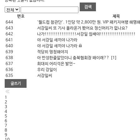
등록된 댓글이 없습니다.
번호
제목
644
'월드컵 참관단'. 1인당 약 2,800만 원. VIP 패키지여행 해명
643
서강일씨 또 기사 올라온거 봤어요 정신머리가 없나요?
642
나가!!!!!!!!!!!!!!!!!서강일 씹쌔야!!!!!!!!!!!!!!!!!!!
641
야 서강일 새끼야 나가라
640
야 서강일 새끼야 나가라
639
적당히 멍청해야지
638
아 반성한줄알았더니 충북협회장 왜이래??
[1]
637
희대의 어리석은 발언~
636
우리 강일이
635
서강일씨
1
2
3
4
5
6
7
8
9
10