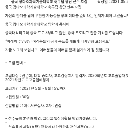
중국 칭다오과학기술대학교 축구팀 창단 선수 모집
작성일 :
2021.05.
중국 칭다오과학기술대학교 축구팀 창단 선수 모집
자신의 한계를 넘어 무한한 가능성을 향해 미래를 준비하는 인재가 되어 보겠습니
중국 칭다오과학기술대학교 입학과 동시에
중국대학리그와 중국 프로 5부리그 출전, 중국 프로리그 진출 기회를 드립니다.
“미래의 주인공인 여러분들의 꿈과 목표를 새롭게 디자인해 보십시오”
지금 노크해 보십시오. 여러분들의 미래를 함께 설계하게 될 것입니다.
- 모집 안내 -
모집대상 : 전문대, 대학 중퇴자, 고교검정고시 합격자, 2020학년도 고교졸업자 
2021학년도 고교졸업예정자
모집기간 : 2021년 5월 ~ 8월 15일까지
모집인원 : 30명
선발방법 : 1차 : 서류심사. 2차 : 면접
- 선수들의 훈련과 학업, 그리고 일상생활을 책임지겠습니다.
-
- 선수들의 자질(능력) 향상과 대학입학을 책임지겠습니다.