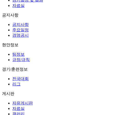
경기일정 및 결과
자료실
공지사항
공지사항
주요일정
경영공시
현안정보
팀정보
규정/규칙
경기/훈련정보
전국대회
리그
게시판
자유게시판
자료실
갤러리