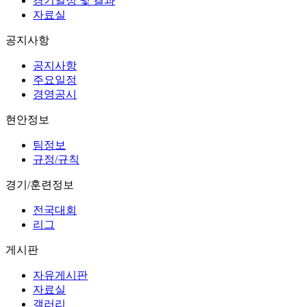
경기일정 및 결과
자료실
공지사항
공지사항
주요일정
경영공시
현안정보
팀정보
규정/규칙
경기/훈련정보
전국대회
리그
게시판
자유게시판
자료실
갤러리