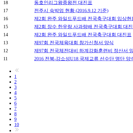
18
동호인리그왕중왕전 대진표
17
전주시 숙박업 현황 (2016.9.12 기준)
16
제2회 완주 와일드푸드배 전국축구대회 입상현
15
제2회 장수 한우랑 사과랑배 전국축구대회 대
14
제2회 완주 와일드푸드배 전국축구대회 대진표
13
제97회 전국체육대회 참가신청서 양식
12
제97회 전국체전대비 하계강화훈련비 정산서 
11
2016 전북-강소성U18 국제교류 선수단 명단 양
1
2
3
4
5
6
7
8
9
10