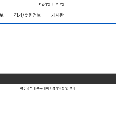
회원가입
|
로그인
보
경기/훈련정보
게시판
홈 > 금석배 축구대회 > 경기일정 및 결과