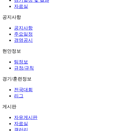
경기일정 및 결과
자료실
공지사항
공지사항
주요일정
경영공시
현안정보
팀정보
규정/규칙
경기/훈련정보
전국대회
리그
게시판
자유게시판
자료실
갤러리