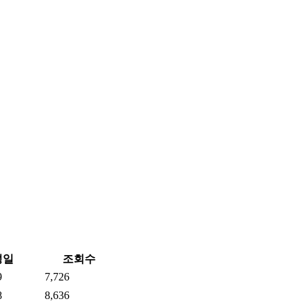
성일
조회수
9
7,726
8
8,636