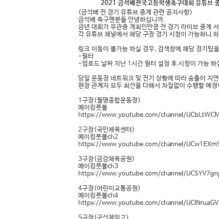
2021 금석배전국고등학생축구대회 유튜브 중
<금석배 전 경기 유튜브 중계 관련 공지사항>
금석배 축구팬분들 안녕하십니까.
금년 대회가 무관중 개최인만큼 전 경기 라이브 중계 
각 유튜브 채널에서 해당 구장 경기 시청이 가능하니 
링크 이동이 불가능 하실 경우, 검색창에 해당 경기팀을
-필터
-업로드 날짜 지난 1시간 필터 설정 후 시청이 가능 하
당일 운동장 네트워크 및 전기 상황에 따라 송출이 지연
현장 관계자 모두 최선을 다해서 차질없이 수행할 예정
1구장(월명종합운동장)
메이킹풋볼
https://www.youtube.com/channel/UCbLtWCM
2구장(국민체육센터)
메이킹풋볼ch2
https://www.youtube.com/channel/UCw1EXm
3구장(금강체육공원)
메이킹풋볼ch3
https://www.youtube.com/channel/UCSYV7
4구장(어린이교통공원)
메이킹풋볼ch4
https://www.youtube.com/channel/UClNrua
5구장(군산제일고)