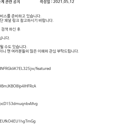
계 관련 공지
작성일 :
2021.05.12
서비스를 준비하고 있습니다.
하단 채널 링크 참고하시기 바랍니다.
 검색 하신 후
십니다.
될 수도 있습니다.
이니 팬 여러분들의 많은 이해와 관심 부탁드립니다.
NFRGkIiK7EL325jw/featured
9BmJKBO8lp4IHFRcA
gnpcD153dmuqnbsMvg
GVEUfkO4EU1hgTmGg