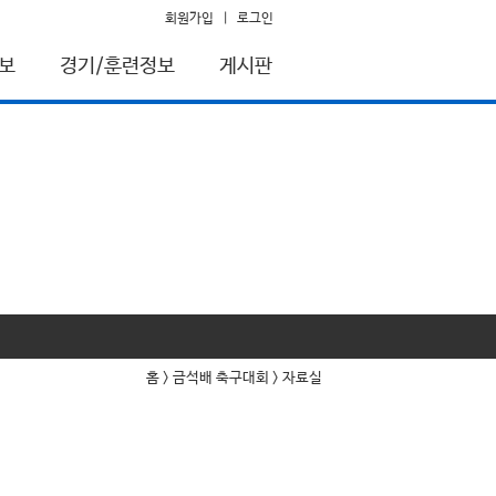
회원가입
|
로그인
보
경기/훈련정보
게시판
홈 > 금석배 축구대회 > 자료실