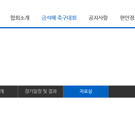
협회소개
금석배 축구대회
공지사항
현안정
개
경기일정 및 결과
자료실