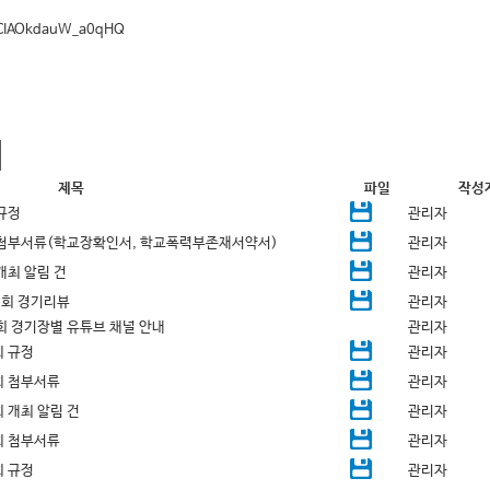
VCIAOkdauW_a0qHQ
제목
파일
작성
규정
관리자
 첨부서류(학교장확인서, 학교폭력부존재서약서)
관리자
개최 알림 건
관리자
대회 경기리뷰
관리자
회 경기장별 유튜브 채널 안내
관리자
 규정
관리자
회 첨부서류
관리자
 개최 알림 건
관리자
회 첨부서류
관리자
 규정
관리자