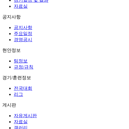
경기일정 및 결과
자료실
공지사항
공지사항
주요일정
경영공시
현안정보
팀정보
규정/규칙
경기/훈련정보
전국대회
리그
게시판
자유게시판
자료실
갤러리