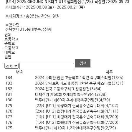
[U14] 2025 GROUND.N.K리그 U14 챔피언십(1/25)
작성일 :
2025.09.23
※대회기간 : 2025.08.09(토)~2025.08.21(목)
※대회장소 : 충청남도 천안시 일원
※참가팀
전북현대U15동대부속금산중
전체
초등학교
중학교
고등학교
대학교
일반
번호
제목
184
2024 수려한 합천 고등학교 1학년 축구페스티벌(1/25)
183
2024 만세보령머드배 중등 1학년 축구 페스티벌(3/31)
182
2024 전국 고등축구리그 왕중왕전(3/64)
181
태백산기 제60회 추계대학축구연맹전(2/38)
180
백두대간기 제60회 추계대학축구연맹전(4/39)
179
(2차) [U11] 화랑대기 전국유소년축구대회(4/102)
178
(2차) [U12] 화랑대기 전국유소년축구대회(4/111)
177
(1차) [U11] 화랑대기 전국유소년축구대회(6/200)
176
(1차) [U12] 화랑대기 전국유소년축구대회(7/200)
175
백두대간기 제19회 1,2학년대학축구연맹전(2/29)