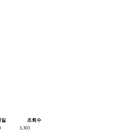
성일
조회수
3
3,303