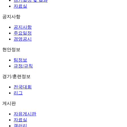
경기일정 및 결과
자료실
공지사항
공지사항
주요일정
경영공시
현안정보
팀정보
규정/규칙
경기/훈련정보
전국대회
리그
게시판
자유게시판
자료실
갤러리