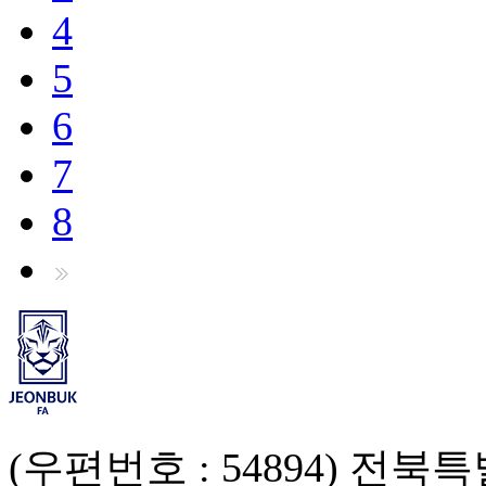
4
5
6
7
8
(우편번호 : 54894) 