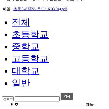
파일 :
초등A-8팀2라운드(16.03.04).pdf
전체
초등학교
중학교
고등학교
대학교
일반
번호
제목