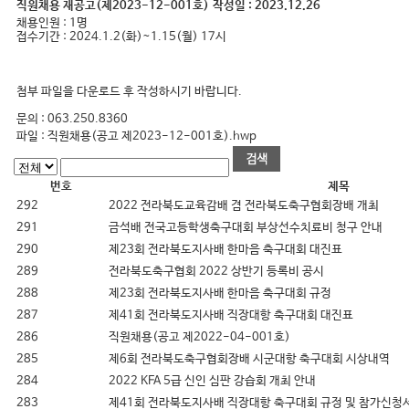
직원채용 재공고(제2023-12-001호)
작성일 :
2023.12.26
채용인원 : 1명
접수기간 : 2024.1.2(화)~1.15(월) 17시
첨부 파일을 다운로드 후 작성하시기 바랍니다.
문의 : 063.250.8360
파일 :
직원채용(공고 제2023-12-001호).hwp
번호
제목
292
2022 전라북도교육감배 겸 전라북도축구협회장배 개최
291
금석배 전국고등학생축구대회 부상선수치료비 청구 안내
290
제23회 전라북도지사배 한마음 축구대회 대진표
289
전라북도축구협회 2022 상반기 등록비 공시
288
제23회 전라북도지사배 한마음 축구대회 규정
287
제41회 전라북도지사배 직장대항 축구대회 대진표
286
직원채용(공고 제2022-04-001호)
285
제6회 전라북도축구협회장배 시군대항 축구대회 시상내역
284
2022 KFA 5급 신인 심판 강습회 개최 안내
283
제41회 전라북도지사배 직장대항 축구대회 규정 및 참가신청