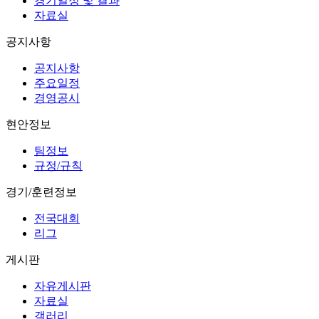
경기일정 및 결과
자료실
공지사항
공지사항
주요일정
경영공시
현안정보
팀정보
규정/규칙
경기/훈련정보
전국대회
리그
게시판
자유게시판
자료실
갤러리