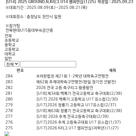
[U14] 2025 GROUND.N.K리그 U14 챔피언십(1/25)
작성일 :
2025.09.23
※대회기간 : 2025.08.09(토)~2025.08.21(목)
※대회장소 : 충청남도 천안시 일원
※참가팀
전북현대U15동대부속금산중
전체
초등학교
중학교
고등학교
대학교
일반
번호
제목
284
水려한합천 제21회 1·2학년 대학축구연맹전
283
제62회 추계대학축구연맹전(한일 정기전 선발전)
282
2026 전국 고등 축구리그 왕중왕전
281
[U18]제34회 백록기 전국고등학교 축구대회(2/38)
280
[U17] 2026 백록기 고등학교 U17 유스컵(2/30)
279
[U17]2026 청룡기 고등학교 U17유스컵(2/37)
278
[U18]제63회 청룡기 전국고등학교 축구대회(2/38)
277
[U18] 2026 추계 전국고등축구대회(2/39)
276
[U17]2026 추계 고등축구대회 U17 유스컵(1/37)
275
[U17]2026 K리그 U17 챔피언십(저학년)(1/27)