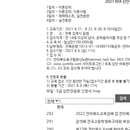
2021 KFA 
1일차 - 이론강의
2일차 - 이론강의, 이론시험
3일차 - 체력테스트, 실전훈련
4일차 - 실전훈련
1.교육기간 : 2021.8.21., 8.22, 8.28, 8.29(4일간)
2.장 소 : 전북 김제시 일원
3.접수자격 : 만 14세 이상의 남녀, 은퇴동의서를 작성 한 
4.교 육 비 : 일십만(100,000)원
5.납부계좌 : 전북은행 1013-01-1638915(예금주-
6.접수기한 : 2021.8.6.(금) 17시
7.접 수 처 :
(1). 전라북도축구협회(jfa@hanmail.net) fax: 063-25
(2).
www.joinkfa.com
사이트로그인 > 우측 상단 바둑판
위 (1), (2) 모두 접수해 주셔야 합니다.
8.전형료 환불
1) 교육 접수 기간 동안만 가능(접수기간 종료 후 환불 불가
2) 환불 기간 : 2021.8.9.(목) 17시
파일 :
5급 심판강습회 신청서.hwp
번호
292
2022 전라북도교육감배 겸 전라
291
금석배 전국고등학생축구대회 부상
290
제23회 전라북도지사배 한마음 축