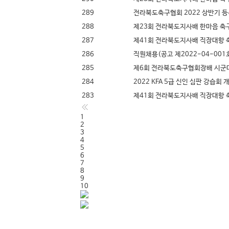
289
전라북도축구협회 2022 상반기 등
288
제23회 전라북도지사배 한마음 축
287
제41회 전라북도지사배 직장대항 
286
직원채용(공고 제2022-04-001
285
제6회 전라북도축구협회장배 시군
284
2022 KFA 5급 신인 심판 강습회 
283
제41회 전라북도지사배 직장대항 
1
2
3
4
5
6
7
8
9
10