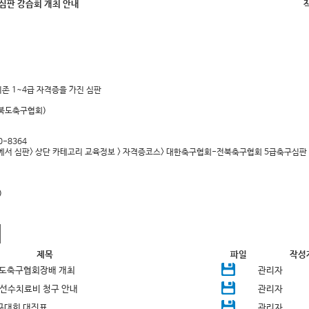
신인심판 강습회 개최 안내
기존 1~4급 자격증을 가진 심판
전라북도축구협회)
0-8364
에서 심판> 상단 카테고리 교육정보 > 자격증코스> 대한축구협회-전북축구협회 5급축구심판
)
제목
파일
작성
북도축구협회장배 개최
관리자
선수치료비 청구 안내
관리자
구대회 대진표
관리자