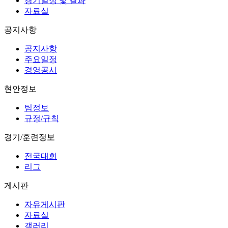
경기일정 및 결과
자료실
공지사항
공지사항
주요일정
경영공시
현안정보
팀정보
규정/규칙
경기/훈련정보
전국대회
리그
게시판
자유게시판
자료실
갤러리