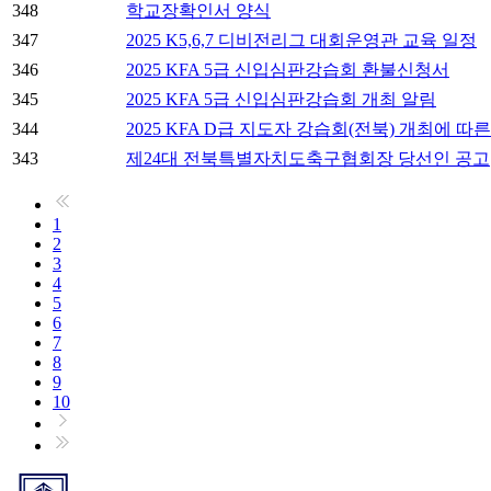
348
학교장확인서 양식
347
2025 K5,6,7 디비전리그 대회운영관 교육 일정
346
2025 KFA 5급 신입심판강습회 환불신청서
345
2025 KFA 5급 신입심판강습회 개최 알림
344
2025 KFA D급 지도자 강습회(전북) 개최에 따
343
제24대 전북특별자치도축구협회장 당선인 공고
1
2
3
4
5
6
7
8
9
10