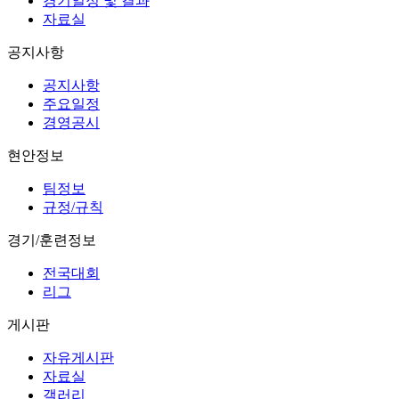
경기일정 및 결과
자료실
공지사항
공지사항
주요일정
경영공시
현안정보
팀정보
규정/규칙
경기/훈련정보
전국대회
리그
게시판
자유게시판
자료실
갤러리